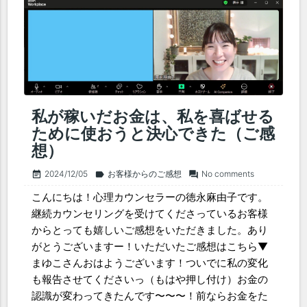
私が稼いだお金は、私を喜ばせる
ために使おうと決心できた（ご感
想）
2024/12/05
お客様からのご感想
No comments
event_note
label
forum
こんにちは！心理カウンセラーの徳永麻由子です。
継続カウンセリングを受けてくださっているお客様
からとっても嬉しいご感想をいただきました。あり
がとうございますー！いただいたご感想はこちら▼
まゆこさんおはようございます！ついでに私の変化
も報告させてくださいっ（もはや押し付け）お金の
認識が変わってきたんです〜〜〜！前ならお金をた