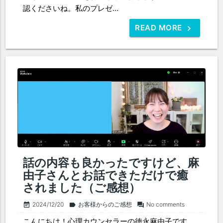
認くださいね。私のプレゼ...
READ MORE
話の内容も良かったですけど、麻
由子さんとお話できただけで癒
されました（ご感想）
2024/12/20
お客様からのご感想
No comments
event_note
label
forum
こんにちは！心理カウンセラーの徳永麻由子です。