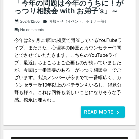
「今年の問題は今年のうちに！が
っつり相談会 with お弟子’s」～
2024/12/05
お知らせ（イベント、セミナー等）
event_note
label
No comments
forum
今年は2ヶ月に1回の頻度で開催しているYouTubeラ
イブ。またまた、心理学の師匠とカウンセラー仲間
とでさせていただきます。こちらのYouTubeライ
ブ、最近はちょこちょこ企画ものが続いていました
が、今回は一番需要のある「がっつり相談会」でご
ざいます。出演メンバーが今までで一番幅広く、カ
ウンセラー歴10年以上のベテランもいるし、得意分
野も様々。これは回答も楽しいことになりそうな予
感。徳永は埋もれ...
READ MORE