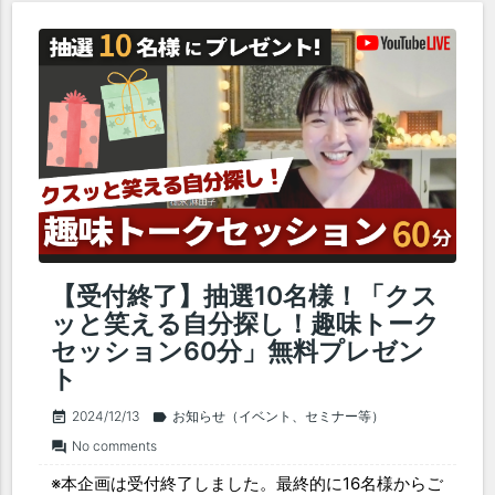
【受付終了】抽選10名様！「クス
ッと笑える自分探し！趣味トーク
セッション60分」無料プレゼン
ト
2024/12/13
お知らせ（イベント、セミナー等）
event_note
label
No comments
forum
※本企画は受付終了しました。最終的に16名様からご