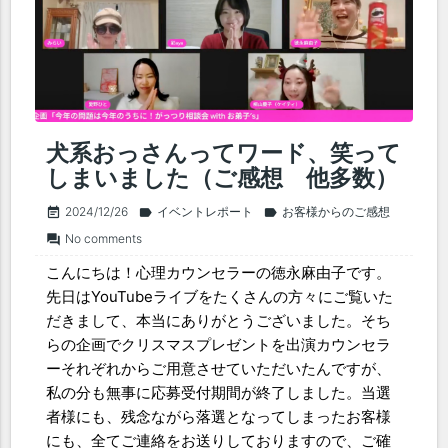
犬系おっさんってワード、笑って
しまいました（ご感想 他多数）
2024/12/26
イベントレポート
お客様からのご感想
event_note
label
label
No comments
forum
こんにちは！心理カウンセラーの徳永麻由子です。
先日はYouTubeライブをたくさんの方々にご覧いた
だきまして、本当にありがとうございました。そち
らの企画でクリスマスプレゼントを出演カウンセラ
ーそれぞれからご用意させていただいたんですが、
私の分も無事に応募受付期間が終了しました。当選
者様にも、残念ながら落選となってしまったお客様
にも、全てご連絡をお送りしておりますので、ご確