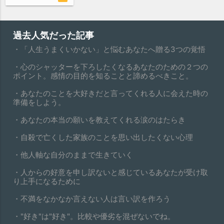
過去人気だった記事
・「人生うまくいかない」と悩むあなたへ贈る3つの覚悟
・心のシャッターを下ろしたくなるあなたのための２つの
ポイント。感情の目的を知ることと諦めるべきこと。
・あなたのことを大好きだと言ってくれる人に会えた時の
準備をしよう。
・あなたの本当の願いを教えてくれる涙のはたらき
・自殺で亡くした家族のことを思い出したくない心理
・他人軸な自分のままで生きていく
・人からの好意を申し訳ないと感じているあなたが受け取
り上手になるために
・不満をなかなか言えない人は言い訳を作ろう
・"好き"は"好き"。比較や優劣を混ぜないでね。