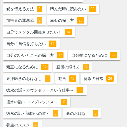
愛を伝える方法
凹んだ時に読みたい
7
20
加害者の罪悪感
幸せの探し方
2
25
自分でメンタル回復させたい！
14
自分に自信を持ちたい
37
自分のいいところの探し方
自分軸になるために
12
27
素直になるために
直感の鍛え方
32
3
東洋医学のおはなし
動画
徳永の日常
4
10
26
徳永の話～カウンセラーという仕事～
15
徳永の話～コンプレックス～
11
徳永の話～講師への道～
命のおはなし
5
3
養生のススメ
2