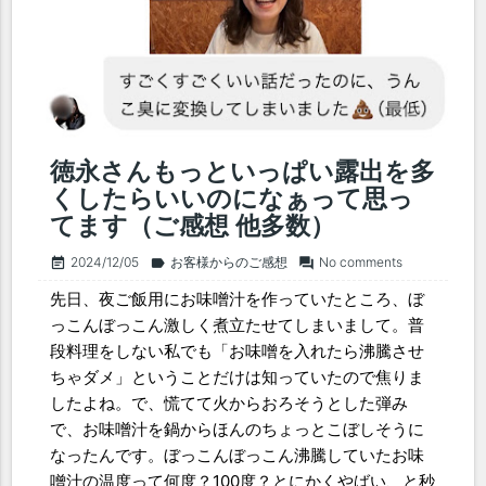
徳永さんもっといっぱい露出を多
くしたらいいのになぁって思っ
てます（ご感想 他多数）
2024/12/05
お客様からのご感想
No comments
event_note
label
forum
先日、夜ご飯用にお味噌汁を作っていたところ、ぼ
っこんぼっこん激しく煮立たせてしまいまして。普
段料理をしない私でも「お味噌を入れたら沸騰させ
ちゃダメ」ということだけは知っていたので焦りま
したよね。で、慌てて火からおろそうとした弾み
で、お味噌汁を鍋からほんのちょっとこぼしそうに
なったんです。ぼっこんぼっこん沸騰していたお味
噌汁の温度って何度？100度？とにかくやばい、と秒