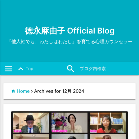
徳永麻由子 Official Blog
「他人軸でも、わたしはわたし」を育てる心理カウンセラー
menu
search
close
keyboard_arrow_up
Top
Home
›
Archives for 12月 2024