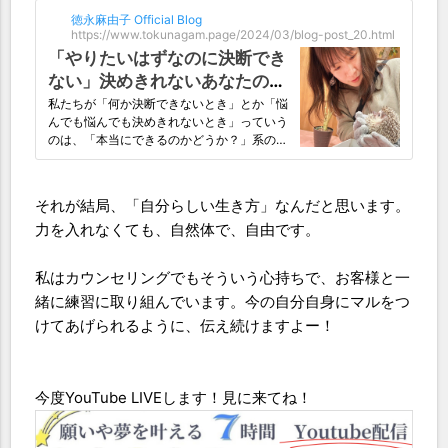
徳永麻由子 Official Blog
https://www.tokunagam.page/2024/03/blog-post_20.html
「やりたいはずなのに決断でき
ない」決めきれないあなたのた
めの実用ワーク
私たちが「何か決断できないとき」とか「悩
んでも悩んでも決めきれないとき」っていう
のは、「本当にできるのかどうか？」系の声
が頭の中をぐるぐる回ることが多い。しかも
めちゃくちゃもっともらしく聞こえる。その
内容が、考え方として正しいのか？間違って
それが結局、「自分らしい生き方」なんだと思います。
るのか？ということは考えないこと。なぜな
力を入れなくても、自然体で、自由です。
らどっちも本音だから
私はカウンセリングでもそういう心持ちで、お客様と一
緒に練習に取り組んでいます。今の自分自身にマルをつ
けてあげられるように、伝え続けますよー！
今度YouTube LIVEします！見に来てね！