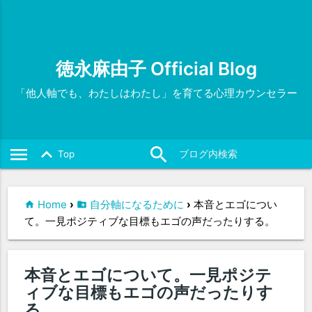
徳永麻由子 Official Blog
「他人軸でも、わたしはわたし」を育てる心理カウンセラー
menu
search
close
keyboard_arrow_up
Top
Home
›
自分軸になるために
›
本音とエゴについ
て。一見ポジティブな目標もエゴの声だったりする。
本音とエゴについて。一見ポジテ
ィブな目標もエゴの声だったりす
る。