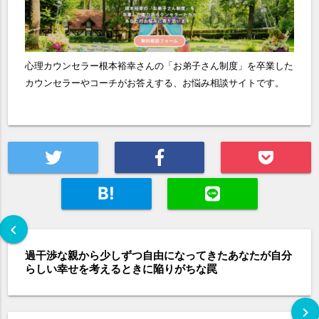
心理カウンセラー根本裕幸さんの「お弟子さん制度」を卒業した
カウンセラーやコーチがお答えする、お悩み相談サイトです。
B!
chevron_left
過干渉な親から少しずつ自由になってきたあなたが自分
らしい幸せを考えるときに陥りがちな罠
chevron_right