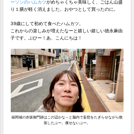
ーソンのハムカツ
がめちゃくちゃ美味しく、ごはん山盛
り１膳が軽く消えました。おやつとして買ったのに。
39歳にして初めて食べたハムカツ。
これからの楽しみが増えたなーと嬉しい嬉しい徳永麻由
子です。ぶひー！あ、こんにちは！
福岡城の赤坂御門跡はこの辺かな～と脳内で妄想をたぎらせながら散
策したぶー。痩せないぶー。