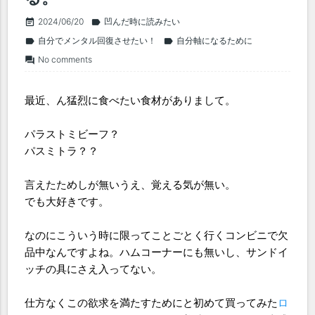
2024/06/20
凹んだ時に読みたい
event_note
label
自分でメンタル回復させたい！
自分軸になるために
label
label
No comments
forum
最近、ん猛烈に食べたい食材がありまして。
パラストミビーフ？
パスミトラ？？
言えたためしが無いうえ、覚える気が無い。
でも大好きです。
なのにこういう時に限ってことごとく行くコンビニで欠
品中なんですよね。ハムコーナーにも無いし、サンドイ
ッチの具にさえ入ってない。
仕方なくこの欲求を満たすためにと初めて買ってみた
ロ