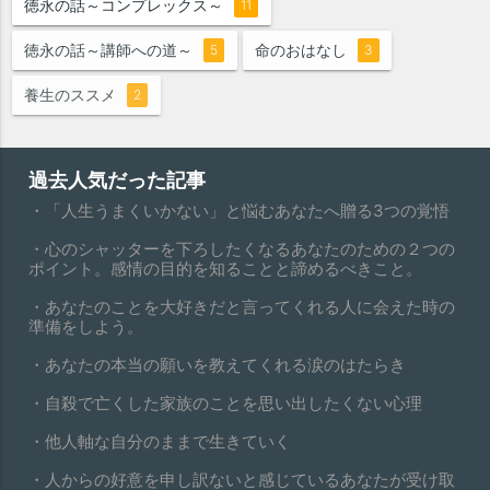
徳永の話～コンプレックス～
11
徳永の話～講師への道～
命のおはなし
5
3
養生のススメ
2
過去人気だった記事
・「人生うまくいかない」と悩むあなたへ贈る3つの覚悟
・心のシャッターを下ろしたくなるあなたのための２つの
ポイント。感情の目的を知ることと諦めるべきこと。
・あなたのことを大好きだと言ってくれる人に会えた時の
準備をしよう。
・あなたの本当の願いを教えてくれる涙のはたらき
・自殺で亡くした家族のことを思い出したくない心理
・他人軸な自分のままで生きていく
・人からの好意を申し訳ないと感じているあなたが受け取