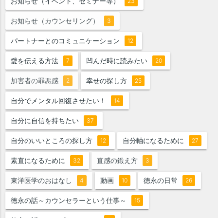
お知らせ（イベント、セミナー等）
23
お知らせ（カウンセリング）
3
パートナーとのコミュニケーション
12
愛を伝える方法
凹んだ時に読みたい
7
20
加害者の罪悪感
幸せの探し方
2
25
自分でメンタル回復させたい！
14
自分に自信を持ちたい
37
自分のいいところの探し方
自分軸になるために
12
27
素直になるために
直感の鍛え方
32
3
東洋医学のおはなし
動画
徳永の日常
4
10
26
徳永の話～カウンセラーという仕事～
15