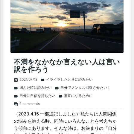
不満をなかなか言えない人は言い
訳を作ろう
2021/07/18
イライラしたときに読みたい
event_note
label
凹んだ時に読みたい
自分でメンタル回復させたい！
label
label
自分に自信を持ちたい
素直になるために
label
label
2 comments
forum
（2023.4.15 一部追記しました）私たちは人間関係
の悩みを抱える時、同時にいろんなことを考えちゃ
う傾向にあります。そんな時は、お決まりの「自分