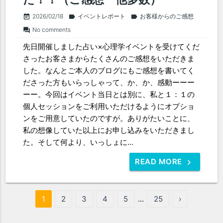
2026/02/18
イベントレポート
お客様からのご感想
event_note
label
label
No comments
forum
先日開催しました占い×心理学イベントを受けてくだ
さったお客さまからたくさんのご感想をいただきま
した。なんとご本人のブログにもご感想を書いてく
ださった方もいらっしゃって、か、か、感動ーーー
ーー。今回はイベント当日とは別に、私と１：１の
個人セッションをご利用いただけるようにオプショ
ンをご用意していたのですが。ありがたいことに、
私の想像していた以上にお申し込みをいただきまし
た。そして何より、いっしょに...
READ MORE
1
2
3
4
5
...
25
›