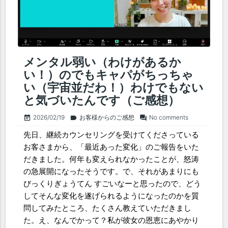
メンタル弱い（わけがあるか
い！）のでもキャパがちっちゃ
い（宇宙並だわ！）わけでもない
と気づいたんです（ご感想）
2026/02/19
お客様からのご感想
No comments
event_note
label
forum
先日、継続カウンセリングを受けてくださっている
お客さまから、「最近あった変化」のご報告をいた
だきました。何年も変えられなかったことが、怒涛
の急展開になったそうです。で、それがあまりにも
びっくりぎょうてん すごいなーと思ったので、どう
してそんな変化を遂げられるようになったのかを質
問してみたところ、たくさん教えていただきまし
た。え、なんでかって？私が彼女の恩恵にあやかり