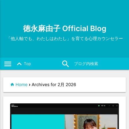
徳永麻由子 Official Blog
「他人軸でも、わたしはわたし」を育てる心理カウンセラー
menu
search
close
keyboard_arrow_up
Top
Home
›
Archives for 2月 2026