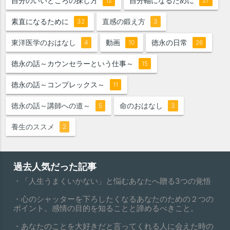
自分のいいところの探し方
自分軸になるために
12
27
素直になるために
直感の鍛え方
32
3
東洋医学のおはなし
動画
徳永の日常
4
10
26
徳永の話～カウンセラーという仕事～
15
徳永の話～コンプレックス～
11
徳永の話～講師への道～
命のおはなし
5
3
養生のススメ
2
過去人気だった記事
・「人生うまくいかない」と悩むあなたへ贈る3つの覚悟
・心のシャッターを下ろしたくなるあなたのための２つの
ポイント。感情の目的を知ることと諦めるべきこと。
・あなたのことを大好きだと言ってくれる人に会えた時の