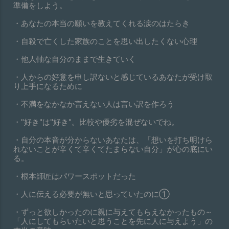
準備をしよう。
・あなたの本当の願いを教えてくれる涙のはたらき
・自殺で亡くした家族のことを思い出したくない心理
・他人軸な自分のままで生きていく
・人からの好意を申し訳ないと感じているあなたが受け取
り上手になるために
・不満をなかなか言えない人は言い訳を作ろう
・"好き"は"好き"。比較や優劣を混ぜないでね。
・自分の本音が分からないあなたは、「想いを打ち明けら
れないことが辛くて辛くてたまらない自分」が心の底にい
る。
・根本師匠はパワースポットだった
・人に伝える必要が無いと思っていたのに①
・ずっと欲しかったのに親に与えてもらえなかったもの～
「人にしてもらいたいと思うことを先に人に与えよう」の