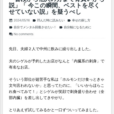
説」「 今この瞬間、ベストを尽く
せていない説」を疑うべし
2024/05/16
凹んだ時に読みたい
幸せの探し方
event_note
label
label
自分でメンタル回復させたい！
自分軸になるために
label
label
No comments
forum
先日、夫婦２人で中州に飲みに繰り出しました。
夫のシゲルが予約したお店がなんと「内臓系の刺身」で
有名なお店。
そういう部位が超苦手な私は「ホルモンだけ食っときゃ
文句言われないか」と思ってたのに、「いいからほらこ
れ食べてみて！」とシゲルが笑顔で刺身盛り合わせ（全
部内臓）を差し出してきやがり。
とりあえず試してみるかと一口ずついってみました。