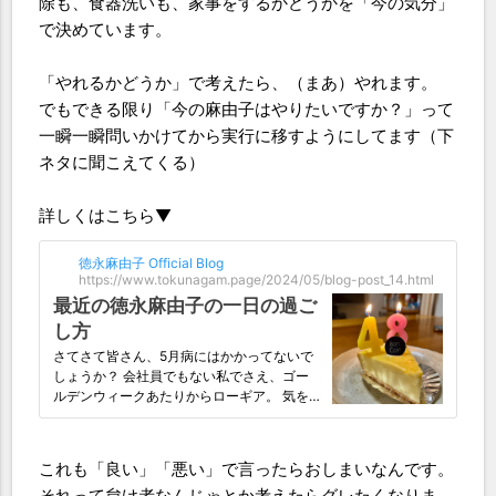
除も、食器洗いも、家事をするかどうかを「今の気分」
で決めています。
「やれるかどうか」で考えたら、（まあ）やれます。
でもできる限り「今の麻由子はやりたいですか？」って
一瞬一瞬問いかけてから実行に移すようにしてます（下
ネタに聞こえてくる）
詳しくはこちら▼
徳永麻由子 Official Blog
https://www.tokunagam.page/2024/05/blog-post_14.html
最近の徳永麻由子の一日の過ご
し方
さてさて皆さん、5月病にはかかってないで
しょうか？ 会社員でもない私でさえ、ゴー
ルデンウィークあたりからローギア。 気を
抜くとすぐダラダラとしちゃってます。 お
かげさまでブログのネタが最近思い浮かばな
かったので、更新頻度も落ちてしまい。 こ
これも「良い」「悪い」で言ったらおしまいなんです。
りゃいかん！と思ってたところ、「麻由子さ
それって怠け者なんじゃとか考えたらグレたくなりま
んのただただぼ