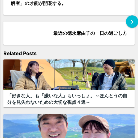
解者」の才能が開花する。
chevron_right
最近の徳永麻由子の一日の過ごし方
Related Posts
「好きな人」も「嫌いな人」もいっしょ。～ほんとうの自
分を見失わないための大切な視点４選～