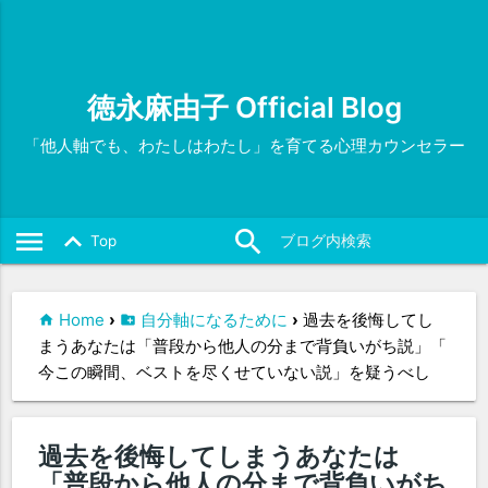
徳永麻由子 Official Blog
「他人軸でも、わたしはわたし」を育てる心理カウンセラー
menu
search
close
keyboard_arrow_up
Top
Home
›
自分軸になるために
›
過去を後悔してし
まうあなたは「普段から他人の分まで背負いがち説」「
今この瞬間、ベストを尽くせていない説」を疑うべし
過去を後悔してしまうあなたは
「普段から他人の分まで背負いがち