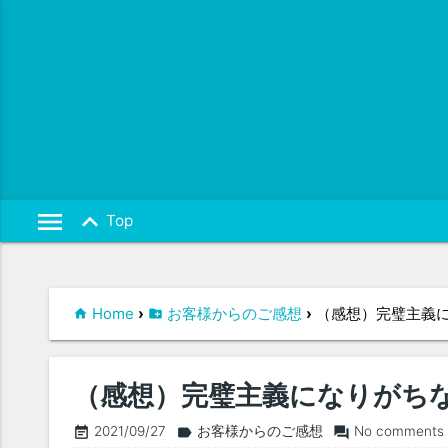
keyboard_arrow_up
menu
Top
Home
›
お客様からのご感想
›
（感想）完璧主義
（感想）完璧主義になりがち
2021/09/27
お客様からのご感想
No comments
event_note
label
forum