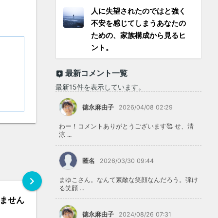
人に失望されたのではと強く
不安を感じてしまうあなたの
ための、家族構成から見るヒ
ント。
最新コメント一覧
最新15件を表示しています。
徳永麻由子
2026/04/08 02:29
わー！コメントありがとうございます🥰 せ、清
涼 ...
匿名
2026/03/30 09:44
chevron_right
まゆこさん。なんて素敵な笑顔なんだろう。弾け
る笑顔 ...
ません
徳永麻由子
2024/08/26 07:31