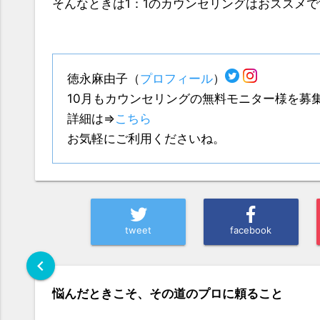
そんなときは1：1のカウンセリングはおススメ
徳永麻由子（
プロフィール
）
10月もカウンセリングの無料モニター様を募
詳細は⇒
こちら
お気軽にご利用くださいね。
tweet
facebook
chevron_left
悩んだときこそ、その道のプロに頼ること