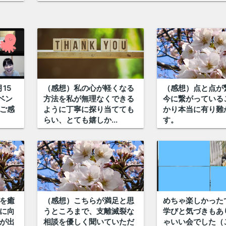
15
（感想）私の心が軽くなる
（感想）点と点が
ベン
方法を私が無理なくできる
今に繋がっている
ご感
ように丁寧に探り当てても
かり本当に有り難
らい、とても嬉しか...
す。
を癒
（感想）こちらが満足と思
めちゃ楽しかった
に向
うところまで、支離滅裂な
学びと気づきもあ
が出
相談を優しく聞いていただ
ゃいい会でした