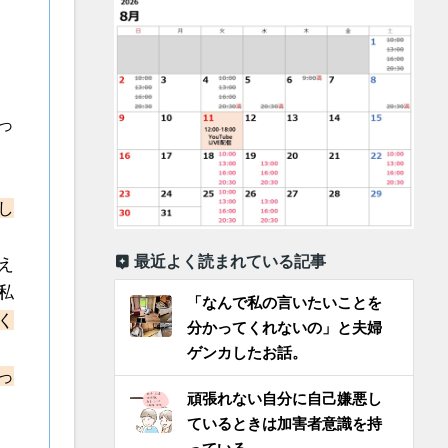
っ
し
最近よく読まれている記事
え
私
「なんで私の言いたいことを
く
分かってくれないの」と夫婦
ゲンカしたお話。
っ
頑張れない自分に自己嫌悪し
ているときは加害者意識を持