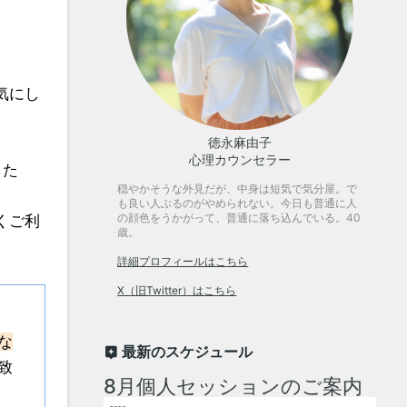
気にし
徳永麻由子
心理カウンセラー
した
穏やかそうな外見だが、中身は短気で気分屋。で
も良い人ぶるのがやめられない。今日も普通に人
の顔色をうかがって、普通に落ち込んでいる。40
くご利
歳。
詳細プロフィールはこちら
X（旧Twitter）はこちら
な
最新のスケジュール
致
8月個人セッションのご案内