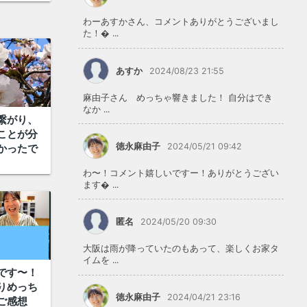
わーあすかさん、コメントありがとうございまし
た！ ...
あすか
2024/08/23 21:55
麻由子さん めっちゃ響きました！ 自分はでき
なか ...
繋がり、
ことが分
徳永麻由子
2024/05/21 09:42
かったで
わ〜！コメント嬉しいですー！ありがとうござい
ます ...
匿名
2024/05/20 09:30
大阪は雨が降っていたのもあって、楽しくお家タ
イムを ...
です〜！
りめっち
徳永麻由子
2024/04/21 23:16
（ご感想